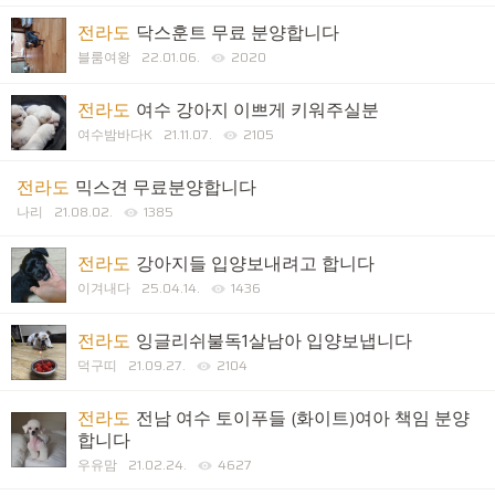
전라도
닥스훈트 무료 분양합니다
블룸여왕
22.01.06.
2020
전라도
여수 강아지 이쁘게 키워주실분
여수밤바다K
21.11.07.
2105
전라도
믹스견 무료분양합니다
나리
21.08.02.
1385
전라도
강아지들 입양보내려고 합니다
이겨내다
25.04.14.
1436
전라도
잉글리쉬불독1살남아 입양보냅니다
덕구띠
21.09.27.
2104
전라도
전남 여수 토이푸들 (화이트)여아 책임 분양
합니다
우유맘
21.02.24.
4627