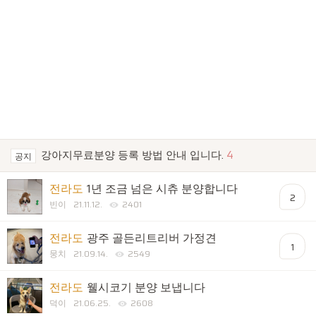
강아지무료분양 등록 방법 안내 입니다.
4
공지
전라도
1년 조금 넘은 시츄 분양합니다
2
빈이
21.11.12.
2401
전라도
광주 골든리트리버 가정견
1
뭉치
21.09.14.
2549
전라도
웰시코기 분양 보냅니다
덕이
21.06.25.
2608