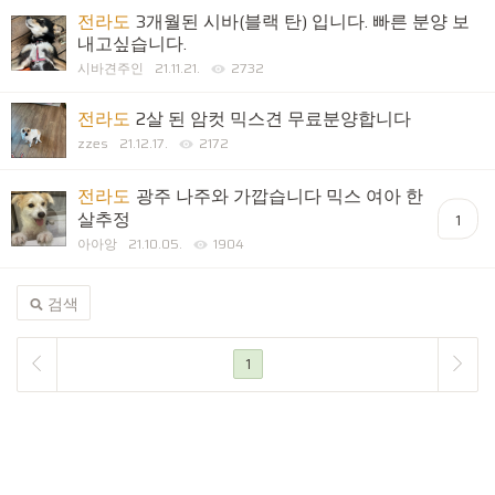
전라도
3개월된 시바(블랙 탄) 입니다. 빠른 분양 보
내고싶습니다.
시바견주인
21.11.21.
2732
전라도
2살 된 암컷 믹스견 무료분양합니다
zzes
21.12.17.
2172
전라도
광주 나주와 가깝습니다 믹스 여아 한
살추정
1
아아앙
21.10.05.
1904
검색
1