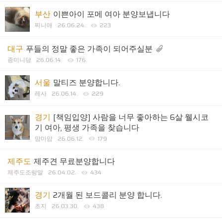
부산
이쁜아이 포메 여아 분양보냅니다
찌니애
26.06.24.
223
대구
푸들의 정말 좋은 가족이 되어주실분
종미니당
26.06.14.
176
서울
말티즈 분양합니다.
레사
26.06.14.
229
경기
[책임입양] 사람을 너무 좋아하는 6살 웰시코
기 여아, 평생 가족을 찾습니다
맘마암
26.06.12.
179
제주도
제주견 무료분양합니다
제주도조랑말
26.04.02.
434
경기
2개월 된 보드콜리 분양 합니다.
초지
26.03.30.
438