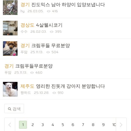
경기
진도믹스 남아 하양이 입양보냅니다
hy
26.03.05.
416
경상도
4살웰시코기
수수
26.02.03.
395
경기
크림푸들 무료분양
푸맘
25.11.13.
504
경기
크림푸들무료분양
푸맘
25.11.13.
460
제주도
영리한 진돗개 강아지 분양합니다
짱하드
25.10.28.
910
검색
1
2
3
4
5
6
7
8
9
10
...
끝