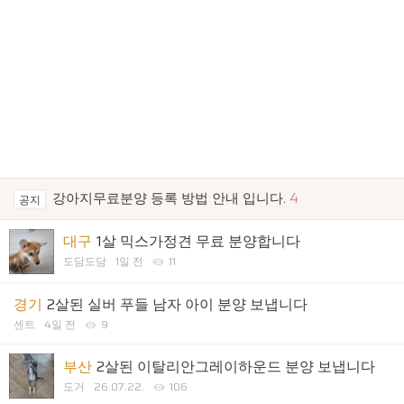
강아지무료분양 등록 방법 안내 입니다.
4
공지
대구
1살 믹스가정견 무료 분양합니다
도담도담
1일 전
11
경기
2살된 실버 푸들 남자 아이 분양 보냅니다
센트
4일 전
9
부산
2살된 이탈리안그레이하운드 분양 보냅니다
도거
26.07.22.
106