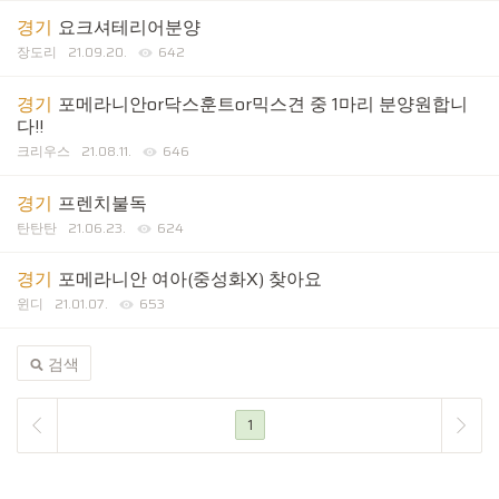
경기
요크셔테리어분양
장도리
21.09.20.
642
경기
포메라니안or닥스훈트or믹스견 중 1마리 분양원합니
다!!
크리우스
21.08.11.
646
경기
프렌치불독
탄탄탄
21.06.23.
624
경기
포메라니안 여아(중성화X) 찾아요
윈디
21.01.07.
653
검색
1