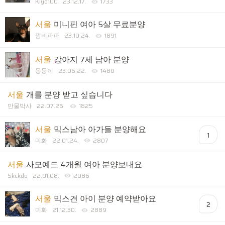
Kiyo100
23.12.17.
1733
서울
미니핀 여아 5살 무료분양
깜비파파
23.10.24.
1891
서울
강아지 7세 남아 분양
몽뭉이
23.06.22.
1480
서울
개를 분양 받고 싶습니다
만물박사
22.07.26.
1825
서울
믹스남아 아가들 분양해요
1
미화
22.01.24.
2807
서울
사모예드 4개월 여아 분양보내요
Skckdo
22.01.08.
2086
서울
믹스견 아이 분양 예약받아요
2
미화
21.12.30.
2889