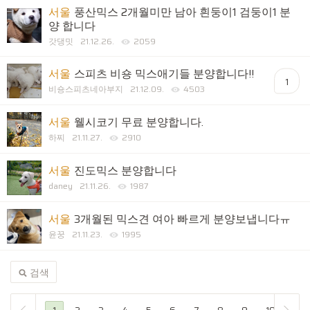
서울
풍산믹스 2개월미만 남아 흰둥이1 검둥이1 분
양 합니다
갓댕밋
21.12.26.
2059
서울
스피츠 비숑 믹스애기들 분양합니다!!
1
비숑스피츠네아부지
21.12.09.
4503
서울
웰시코기 무료 분양합니다.
하찌
21.11.27.
2910
서울
진도믹스 분양합니다
daney
21.11.26.
1987
서울
3개월된 믹스견 여아 빠르게 분양보냅니다ㅠ
윤꿍
21.11.23.
1995
검색