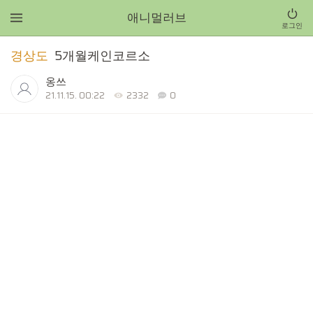
애니멀러브
로그인
경상도
5개월케인코르소
옹쓰
21.11.15. 00:22
2332
0