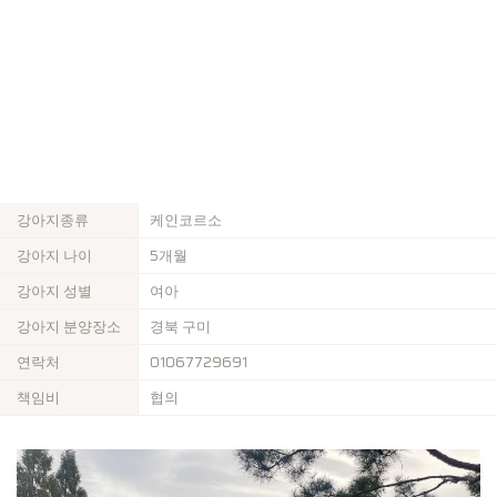
강아지종류
케인코르소
강아지 나이
5개월
강아지 성별
여아
강아지 분양장소
경북 구미
연락처
01067729691
책임비
협의