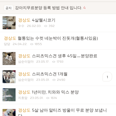
강아지무료분양 등록 방법 안내 입니다.
4
공지
경상도
4살웰시코기
수수
26.02.03.
392
경상도
혈통있는 수컷 네눈박이 진돗개(혈통서있음)
당당
24.04.22.
1855
경상도
스피츠믹스견 생후 45일ㅡ분양완료
삼순이엄마
23.05.17.
1793
경상도
스피츠믹스견 1개월
1
삼순이엄마
23.05.01.
2490
경상도
1년미만, 치와와 믹스 분양
지효맘
23.05.01.
1614
경상도
5살 남아 말티즈 방울이 무료 분양 보냅니
다