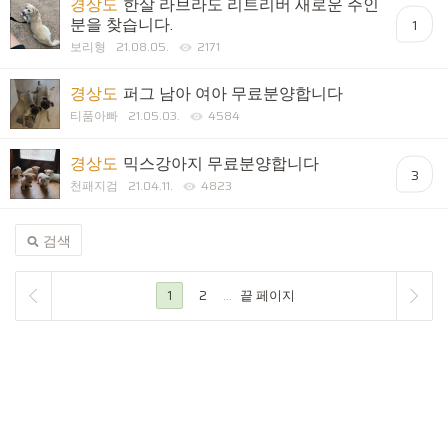
경상도
한살 라브라도 리트리버 새로운 주인
분을 찾습니다.
1
보리형
21.08.05.
2171
경상도
퍼그 남아 여아 무료분양합니다
티품아빠
21.05.03.
4584
경상도
믹스강아지 무료분양합니다
3
천패지검
21.04.11.
4823
검색
1
2
...
끝 페이지