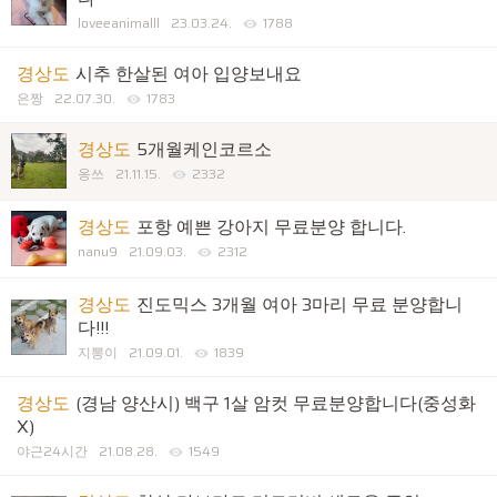
loveeanimalll
23.03.24.
1788
경상도
시추 한살된 여아 입양보내요
은짱
22.07.30.
1783
경상도
5개월케인코르소
옹쓰
21.11.15.
2332
경상도
포항 예쁜 강아지 무료분양 합니다.
nanu9
21.09.03.
2312
경상도
진도믹스 3개월 여아 3마리 무료 분양합니
다!!!
지뽕이
21.09.01.
1839
경상도
(경남 양산시) 백구 1살 암컷 무료분양합니다(중성화
X)
야근24시간
21.08.28.
1549