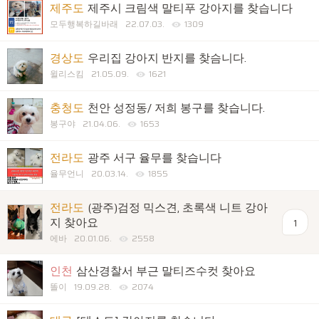
제주도
제주시 크림색 말티푸 강아지를 찾습니다
모두행복하길바래
22.07.03.
1309
경상도
우리집 강아지 반지를 찾슴니다.
윌리스킴
21.05.09.
1621
충청도
천안 성정동/ 저희 봉구를 찾습니다.
봉구야
21.04.06.
1653
전라도
광주 서구 율무를 찾습니다
율무언니
20.03.14.
1855
전라도
(광주)검정 믹스견, 초록색 니트 강아
지 찾아요
1
에바
20.01.06.
2558
인천
삼산경찰서 부근 말티즈수컷 찾아요
똘이
19.09.28.
2074