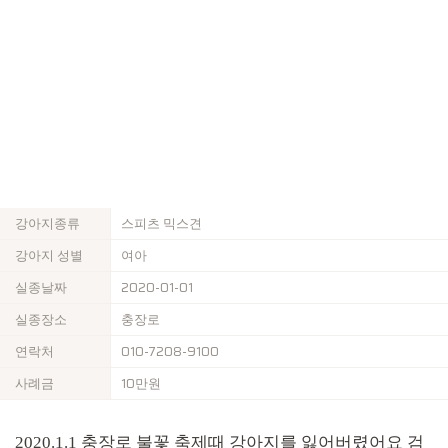
강아지종류
스피츠 믹스견
강아지 성별
여아
실종날짜
2020-01-01
실종장소
충장로
연락처
010-7208-9100
사례금
10만원
2020.1.1 충장로 불꽃 축제때 강아지를 잃어버렸어요 검