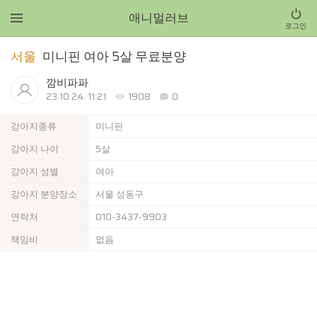
애니멀러브
로그인
서울
미니핀 여아 5살 무료분양
깜비파파
23.10.24. 11:21
1908
0
강아지종류
미니핀
강아지 나이
5살
강아지 성별
여아
강아지 분양장소
서울 성동구
연락처
010-3437-9903
책임비
없음