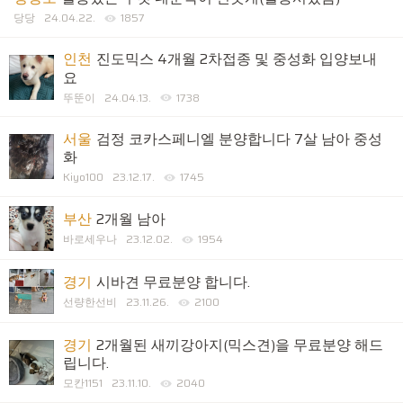
당당
24.04.22.
1857
인천
진도믹스 4개월 2차접종 및 중성화 입양보내
요
뚜뚠이
24.04.13.
1738
서울
검정 코카스페니엘 분양합니다 7살 남아 중성
화
Kiyo100
23.12.17.
1745
부산
2개월 남아
바로세우나
23.12.02.
1954
경기
시바견 무료분양 합니다.
선량한선비
23.11.26.
2100
경기
2개월된 새끼강아지(믹스견)을 무료분양 해드
립니다.
모칸1151
23.11.10.
2040