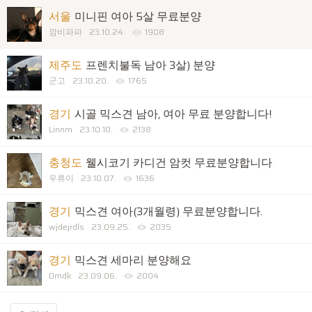
서울
미니핀 여아 5살 무료분양
깜비파파
23.10.24.
1908
제주도
프렌치불독 남아 3살) 분양
군고
23.10.20.
1765
경기
시골 믹스견 남아, 여아 무료 분양합니다!
Linnm
23.10.10.
2138
충청도
웰시코기 카디건 암컷 무료분양합니다
우류이
23.10.07.
1636
경기
믹스견 여아(3개월령) 무료분양합니다.
wjdejrdls
23.09.25.
2035
경기
믹스견 세마리 분양해요
Dmdk
23.09.06.
2004