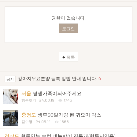
권한이 없습니다.
로그인
목록
강아지무료분양 등록 방법 안내 입니다.
4
공지
서울
평생가족이되어주세요
행복찾기
24.08.19.
1745
충청도
생후50일가량 된 귀요미 믹스
김수영
24.05.14.
1868
경상도
혈통있는 수컷 네눈박이 진돗개(혈통서있음)