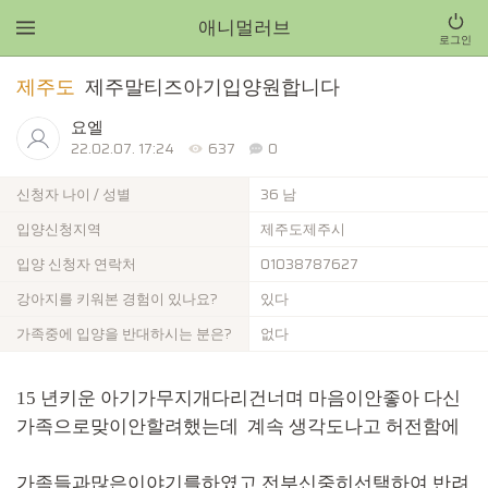
애니멀러브
로그인
제주도
제주말티즈아기입양원합니다
요엘
22.02.07. 17:24
637
0
신청자 나이 / 성별
36 남
입양신청지역
제주도제주시
입양 신청자 연락처
01038787627
강아지를 키워본 경험이 있나요?
있다
가족중에 입양을 반대하시는 분은?
없다
15 년키운 아기가무지개다리건너며 마음이안좋아 다신
가족으로맞이안할려했는데 계속 생각도나고 허전함에
가족들과많은이야기를하였고 전부신중히선택하여 반려