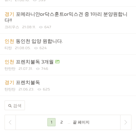
경기
포메라니안or닥스훈트or믹스견 중 1마리 분양원합니
다!!
크리우스
21.08.11.
647
인천
동인천 입양 원합니다.
티탄
21.08.05.
624
인천
프렌치불독 3개월
탄탄탄
21.07.31.
746
경기
프렌치불독
탄탄탄
21.06.23.
625
검색
1
2
...
끝 페이지