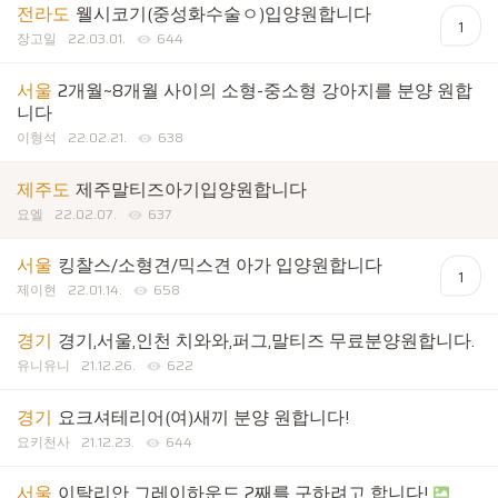
전라도
웰시코기(중성화수술ㅇ)입양원합니다
1
장고일
22.03.01.
644
서울
2개월~8개월 사이의 소형-중소형 강아지를 분양 원합
니다
이형석
22.02.21.
638
제주도
제주말티즈아기입양원합니다
요엘
22.02.07.
637
서울
킹찰스/소형견/믹스견 아가 입양원합니다
1
제이현
22.01.14.
658
경기
경기,서울,인천 치와와,퍼그,말티즈 무료분양원합니다.
유니유니
21.12.26.
622
경기
요크셔테리어(여)새끼 분양 원합니다!
요키천사
21.12.23.
644
서울
이탈리안 그레이하운드 2째를 구하려고 합니다!