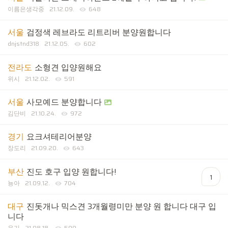
이름은생각중
21.12.09.
648
서울
검정색 레브라도 리트리버 분양원합니다
dnjstnd318
21.12.05.
602
전라도
소형견 입양원해요
위시
21.12.02.
591
서울
사모예드 분양합니다
김단비
21.10.24.
972
경기
요크셔테리어분양
장도리
21.09.20.
643
부산
진도 호구 입양 원합니다!
1
뇽아
21.09.12.
704
대구
진돗개나 믹스견 3개월령미만 분양 원 합니다 대구 입
니다
유기
21.08.18.
599