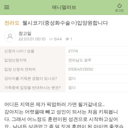
애니멀러브
로그인
전라도
웰시코기(중성화수술ㅇ)입양원합니다
장고일
22.03.01. 00:10
644
1
신청자 나이 / 성별
27/여
입양신청지역
전라남도 광주
입양 신청자 연락처
01064513550
강아지를 키워본 경험이 있나요?
없다
가족중에 입양을 반대하시는 분은?
없다
어디든 지역은 제가 픽업하러 가면 될거같네요..
강아지는 어렷을때 빼고 성인이 되서는 처음 키워봅니
다. 그래서 어느정도 훈련이된 성견으로 시작하고싶어
요.. 남녀든 상관없고 좀 덜 짓게 훈련이 된 아이면 좋겟습