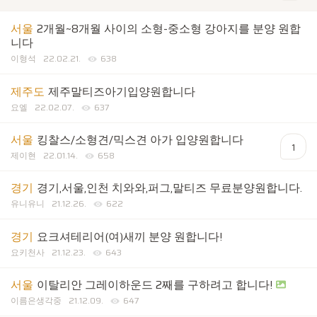
서울
2개월~8개월 사이의 소형-중소형 강아지를 분양 원합
니다
이형석
22.02.21.
638
제주도
제주말티즈아기입양원합니다
요엘
22.02.07.
637
서울
킹찰스/소형견/믹스견 아가 입양원합니다
1
제이현
22.01.14.
658
경기
경기,서울,인천 치와와,퍼그,말티즈 무료분양원합니다.
유니유니
21.12.26.
622
경기
요크셔테리어(여)새끼 분양 원합니다!
요키천사
21.12.23.
643
서울
이탈리안 그레이하운드 2째를 구하려고 합니다!
이름은생각중
21.12.09.
647