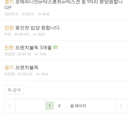
경기
포메라니안or닥스훈트or믹스견 중 1마리 분양원합니
다!!
크리우스
21.08.11.
646
인천
동인천 입양 원합니다.
티탄
21.08.05.
623
인천
프렌치불독 3개월
탄탄탄
21.07.31.
745
경기
프렌치불독
탄탄탄
21.06.23.
624
검색
1
2
...
끝 페이지