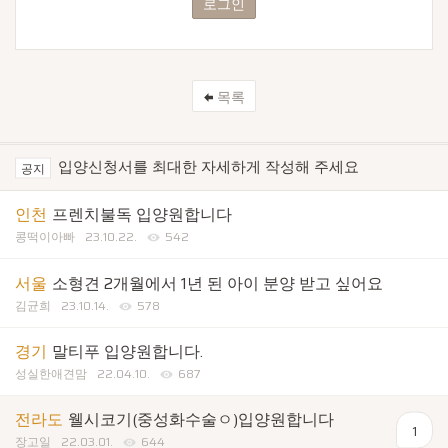
로그인
목록
입양신청서를 최대한 자세하게 작성해 주세요
공지
인천
프렌치불독 입양원합니다
콩떡이아빠
23.10.22.
542
서울
소형견 2개월에서 1년 된 아이 분양 받고 싶어요
김균희
23.10.14.
578
경기
말티푸 입양원합니다.
성실한애견맘
22.04.10.
687
전라도
웰시코기(중성화수술ㅇ)입양원합니다
1
장고일
22.03.01.
644