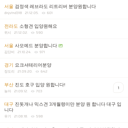
서울
검정색 레브라도 리트리버 분양원합니다
dnjstnd318
21.12.05.
601
전라도
소형견 입양원해요
위시
21.12.02.
590
서울
사모예드 분양합니다
김단비
21.10.24.
971
경기
요크셔테리어분양
장도리
21.09.20.
642
부산
진도 호구 입양 원합니다!
1
뇽아
21.09.12.
703
대구
진돗개나 믹스견 3개월령미만 분양 원 합니다 대구 입
니다
유기
21.08.18.
598